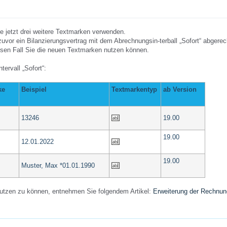
jetzt drei weitere Textmarken verwenden.
vor ein Bilanzierungsvertrag mit dem Abrechnungsin-terball „Sofort“ abgerec
essen Fall Sie die neuen Textmarken nutzen können.
ervall „Sofort“:
ke
Beispiel
Textmarkentyp
ab Version
13246
19.00
19.00
12.01.2022
19.00
Muster, Max *01.01.1990
nutzen zu können, entnehmen Sie folgendem Artikel:
Erweiterung der Rechnu