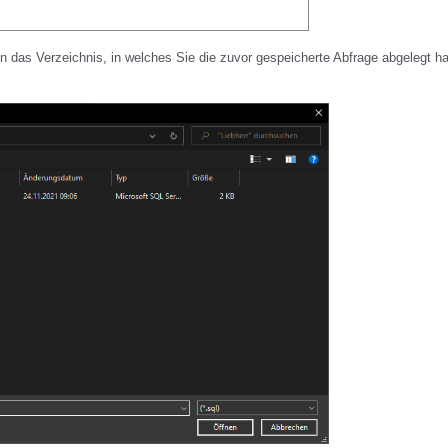
 in das Verzeichnis, in welches Sie die zuvor gespeicherte Abfrage abgelegt h